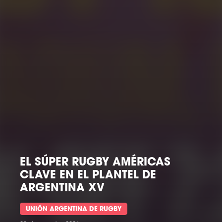
L SÚPER RUGBY AMÉRICAS
LAVE EN EL PLANTEL DE
RGENTINA XV
L
UNIÓN ARGENTINA DE RUGBY