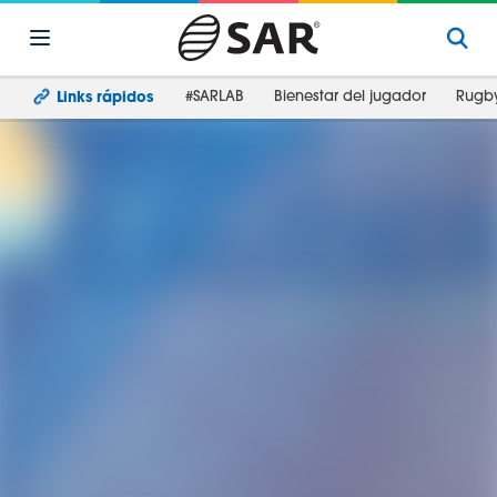
#SARLAB
Bienestar del jugador
Rugb
Links rápidos