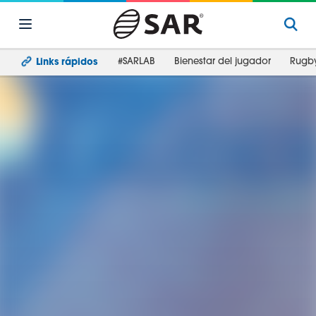
#SARLAB
Bienestar del jugador
Rugb
Links rápidos