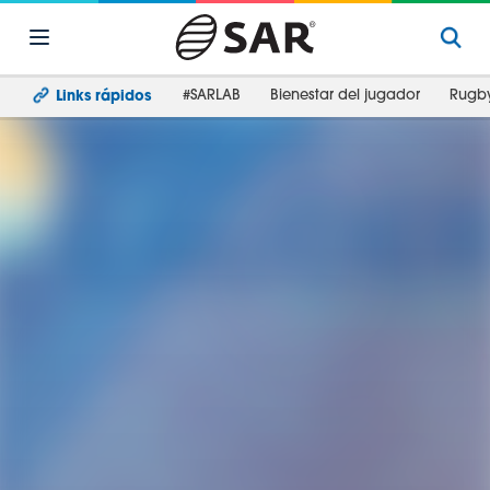
#SARLAB
Bienestar del jugador
Rugb
Links rápidos