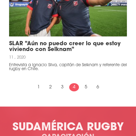
SLAR "Aún no puedo creer lo que estoy
viviendo con Selknam"
11 , 2020
Entrevista a Ignacio Silva, capitán de Selknam y referente del
rugby en Chile.
1
2
3
4
5
6
SUDAMÉRICA RUGBY