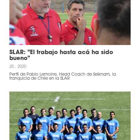
SLAR: "El trabajo hasta acá ha sido
bueno"
25 , 2020
Perfil de Pablo Lemoine, Head Coach de Selknam, la
franquicia de Chile en la SLAR