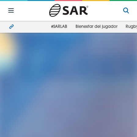
#SARLAB
Bienestar del jugador
Rugb