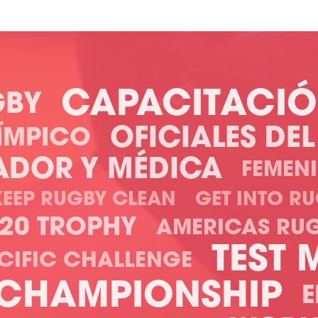
CAPACITACI
GBY
OFICIALES DE
ÍMPICO
GADOR Y MÉDICA
FEMEN
KEEP RUGBY CLEAN
GET INTO R
20 TROPHY
AMERICAS RU
TEST
CIFIC CHALLENGE
 CHAMPIONSHIP
E