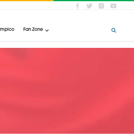
límpico
Fan Zone