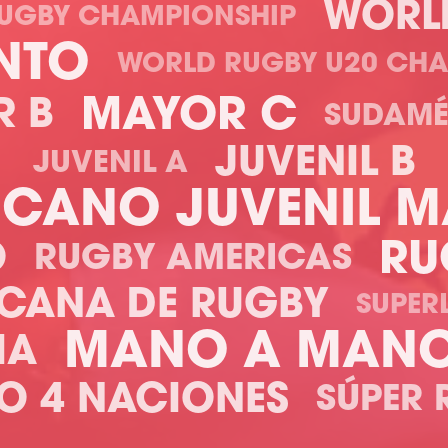
WORL
RUGBY CHAMPIONSHIP
NTO
WORLD RUGBY U20 CHA
MAYOR C
R B
SUDAMÉ
JUVENIL B
JUVENIL A
ICANO JUVENIL 
RU
O
RUGBY AMERICAS
ICANA DE RUGBY
SUPER
MANO A MAN
IA
O 4 NACIONES
SÚPER 