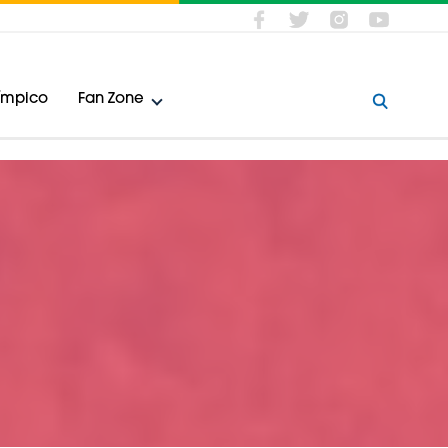
límpico
Fan Zone