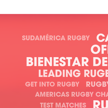
C
SUDAMÉRICA RUGBY
OF
BIENESTAR D
LEADING RUG
RUGB
GET INTO RUGBY
AMERICAS RUGBY CH
R
TEST MATCHES