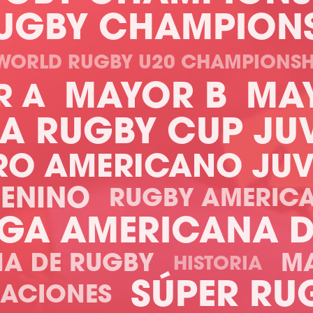
UGBY CHAMPION
WORLD RUGBY U20 CHAMPIONSH
MAYOR B
MA
R A
A RUGBY CUP JUV
RO AMERICANO JUV
MENINO
RUGBY AMERIC
IGA AMERICANA 
NA DE RUGBY
M
HISTORIA
SÚPER RU
NACIONES