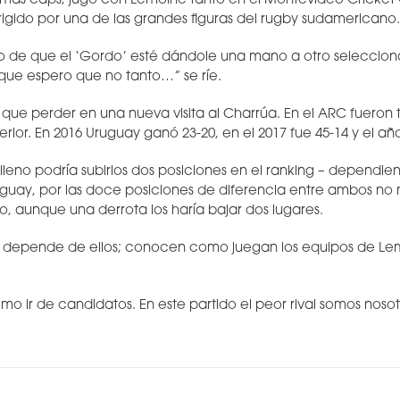
 más caps, jugó con Lemoine tanto en el Montevideo Cricket
irigido por una de las grandes figuras del rugby sudamericano.
o de que el ‘Gordo’ esté dándole una mano a otro seleccion
que espero que no tanto…” se ríe.
 que perder en una nueva visita al Charrúa. En el ARC fueron 
rior. En 2016 Uruguay ganó 23-20, en el 2017 fue 45-14 y el a
hileno podría subirlos dos posiciones en el ranking – dependie
ruguay, por las doce posiciones de diferencia entre ambos no 
o, aunque una derrota los haría bajar dos lugares.
e depende de ellos; conocen como juegan los equipos de Lem
mo ir de candidatos. En este partido el peor rival somos nosot