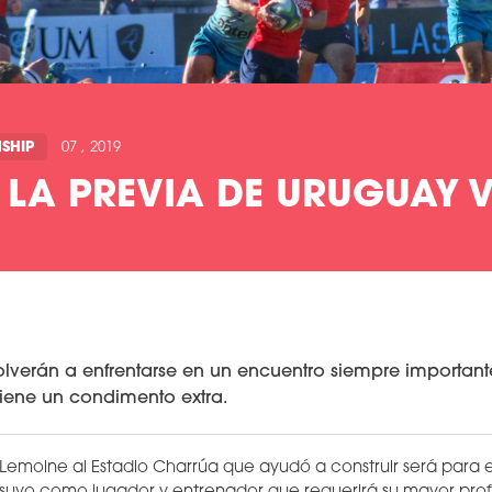
SHIP
07 , 2019
 LA PREVIA DE URUGUAY V
olverán a enfrentarse en un encuentro siempre importa
 tiene un condimento extra.
 Lemoine al Estadio Charrúa que ayudó a construir será para 