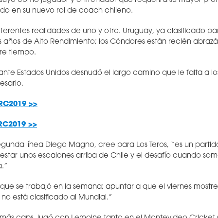
 suyo como jugador y entrenador que requerirá su mayor prof
o en su nuevo rol de coach chileno.
 diferentes realidades de uno y otro. Uruguay, ya clasificado 
s años de Alto Rendimiento; los Cóndores están recién abraz
re tiempo.
 ante Estados Unidos desnudó el largo camino que le falta a lo
esario.
RC2019 >>
RC2019 >>
gunda línea Diego Magno, cree para Los Teros, “es un partid
tar unos escalones arriba de Chile y el desafío cuando somo
a.”
que se trabajó en la semana; apuntar a que el viernes mostr
no está clasificado al Mundial.”