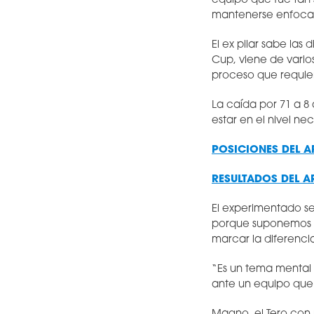
equipo que fue tan
mantenerse enfocad
El ex pilar sabe las
Cup, viene de vario
proceso que requie
La caída por 71 a 8
estar en el nivel nec
POSICIONES DEL A
RESULTADOS DEL A
El experimentado se
porque suponemos es
marcar la diferenci
“Es un tema mental 
ante un equipo que 