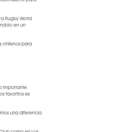
esionalismo para
para Rugby World
ándolo en un
s chilenos para
o importante
s favoritos es
emos una diferencia