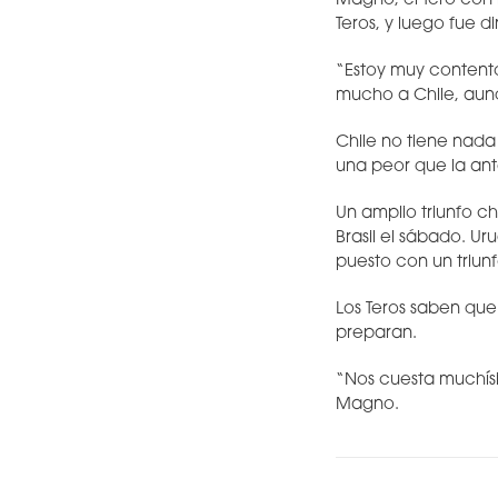
Magno, el Tero con
Teros, y luego fue d
“Estoy muy content
mucho a Chile, aun
Chile no tiene nada
una peor que la ante
Un amplio triunfo c
Brasil el sábado. U
puesto con un triunf
Los Teros saben qu
preparan.
“Nos cuesta muchísi
Magno.