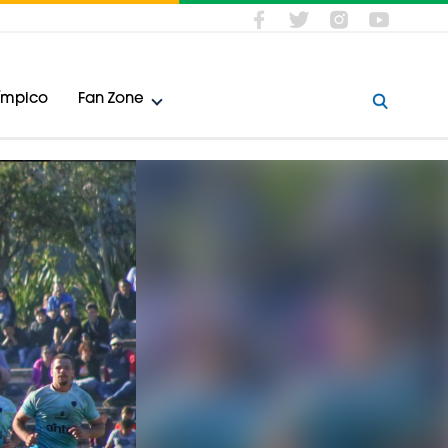
límpico
Fan Zone