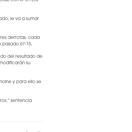
 Club como en Los
ado; le va a sumar
tres derrotas, cada
ño pasado 67-15.
ndo del resultado de
modificarán su
oine y para ello se
ros,” sentencia