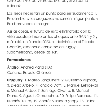
Chile con Freitas, Vilaseca, Mieres y Silva como
fullback.
Los Teros necesitan un punto para ser Sudamérica 1.
En cambio, si los uruguayos no suman ningún punto y
Brasil provoca el milagro...
Así las cosas, el futuro de esta eliminatoria con la
vista puesta primero en los choques ante RAN 1 y 2 y
más allá, en Francia 2023, se definirán en el Estadio
Charrúa, escenario emblema del rugby
sudamericano, desde las 16h.
Formaciones
Árbitro: Andrea Piardi (ITA)
Cancha: Estadio Charrúa
Uruguay
: 1. Mateo Sanguinetti, 2. Guillermo Pujadas,
3. Diego Arbelo, 4. Ignacio Dotti, 5. Manuel Leindekar,
6. Manuel Ardao, 7. Santiago Civetta, 8. Manuel
Diana, 9. Agustín Ormaechea, 10. Felipe Berchesi, 11.
Nicolás Freitas, 12. Andrés Vilaseca (cap), 13. Felipe