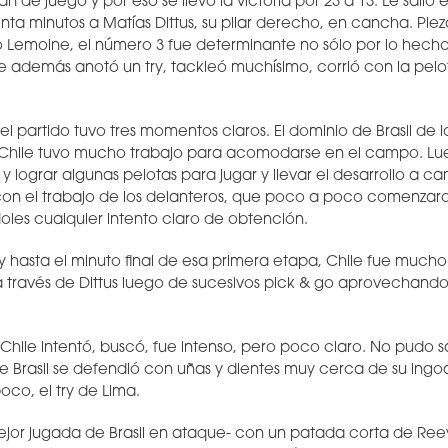
lan de juego y por eso se llevó la victoria por 23 a 13. Le sali
ta minutos a Matías Dittus, su pilar derecho, en cancha. Pie
Lemoine, el número 3 fue determinante no sólo por lo hecho 
ue además anotó un try, tackleó muchísimo, corrió con la pelot
el partido tuvo tres momentos claros. El dominio de Brasil de 
e Chile tuvo mucho trabajo para acomodarse en el campo. L
y lograr algunas pelotas para jugar y llevar el desarrollo a c
con el trabajo de los delanteros, que poco a poco comenzaro
oles cualquier intento claro de obtención.
 y hasta el minuto final de esa primera etapa, Chile fue mucho
a través de Dittus luego de sucesivos pick & go aprovechando 
Chile intentó, buscó, fue intenso, pero poco claro. No pudo sa
 Brasil se defendió con uñas y dientes muy cerca de su ingoa
oco, el try de Lima.
ejor jugada de Brasil en ataque- con un patada corta de Re