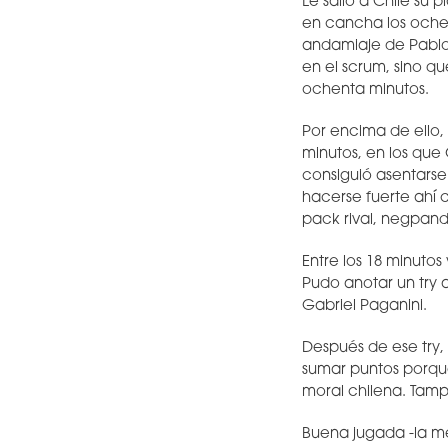
Le salió a Chile su p
en cancha los ochen
andamiaje de Pablo 
en el scrum, sino q
ochenta minutos.
Por encima de ello, 
minutos, en los qu
consiguió asentarse 
hacerse fuerte ahí 
pack rival, negpand
Entre los 18 minutos
Pudo anotar un try 
Gabriel Paganini.
Después de ese try, 
sumar puntos porque
moral chilena. Tamp
Buena jugada -la m