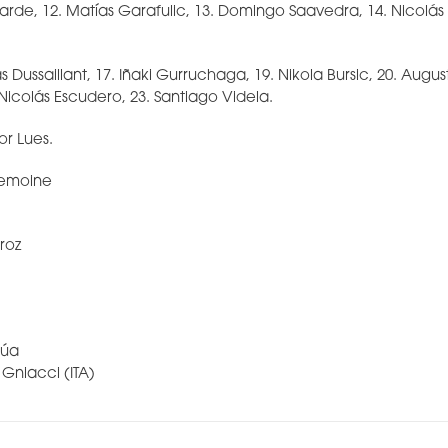
larde, 12. Matías Garafulic, 13. Domingo Saavedra, 14. Nicolás 
s Dussaillant, 17. Iñaki Gurruchaga, 19. Nikola Bursic, 20. Augus
Nicolás Escudero, 23. Santiago Videla.
or Lues.
Lemoine
roz
rúa
 Gniacci (ITA)