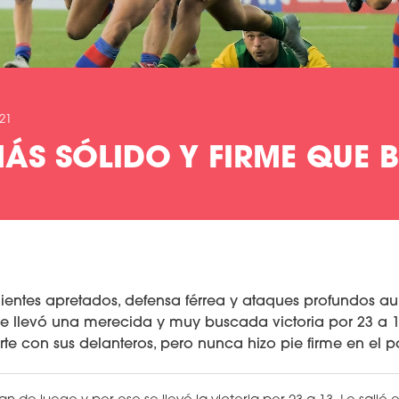
021
MÁS SÓLIDO Y FIRME QUE B
ientes apretados, defensa férrea y ataques profundos au
e llevó una merecida y muy buscada victoria por 23 a 13
te con sus delanteros, pero nunca hizo pie firme en el pa