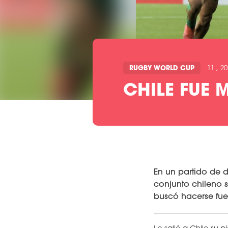
RUGBY WORLD CUP
11 , 2
CHILE FUE 
En un partido de d
conjunto chileno s
buscó hacerse fuer