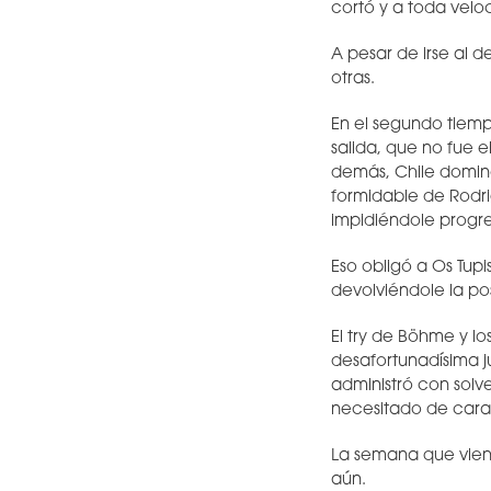
cortó y a toda veloc
A pesar de irse al d
otras.
En el segundo tiempo
salida, que no fue 
demás, Chile dominó
formidable de Rodri
impidiéndole progr
Eso obligó a Os Tupi
devolviéndole la po
El try de Böhme y lo
desafortunadísima ju
administró con solv
necesitado de cara 
La semana que viene
aún.