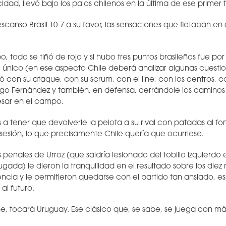
idad, llevó bajo los palos chilenos en la última de ese primer
escanso Brasil 10-7 a su favor, las sensaciones que flotaban en
, todo se tiñó de rojo y si hubo tres puntos brasileños fue por
el único (en ese aspecto Chile deberá analizar algunas cuestio
 con su ataque, con su scrum, con el line, con los centros, c
go Fernández y también, en defensa, cerrándole los caminos a
esar en el campo.
s a tener que devolverle la pelota a su rival con patadas al f
sesión, lo que precisamente Chile quería que ocurriese.
s penales de Urroz (que saldría lesionado del tobillo izquierdo
gada) le dieron la tranquilidad en el resultado sobre los diez 
encia y le permitieron quedarse con el partido tan ansiado, e
al futuro.
, tocará Uruguay. Ese clásico que, se sabe, se juega con má