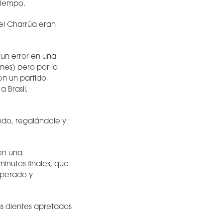
 tiempo.
 el Charrúa eran
 un error en una
nes) pero por lo
on un partido
 Brasil,
ondo, regalándole y
 en una
minutos finales, que
sperado y
s dientes apretados