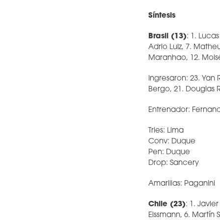
Síntesis
Brasil (13)
: 1. Luca
Adrio Luiz, 7. Mathe
Maranhao, 12. Moisés
Ingresaron: 23. Yan 
Bergo, 21. Douglas 
Entrenador: Fernan
Tries: Lima
Conv: Duque
Pen: Duque
Drop: Sancery
Amarillas: Paganini
Chile (23)
: 1. Javi
Eissmann, 6. Martín S