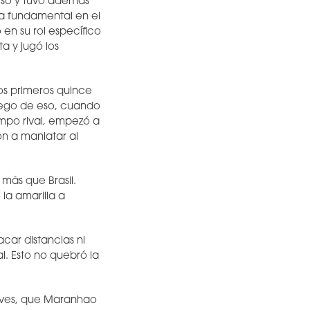
ó eso y tuvo además
za fundamental en el
en su rol específico
a y jugó los
los primeros quince
uego de eso, cuando
ampo rival, empezó a
n a maniatar al
 más que Brasil.
la amarilla a
car distancias ni
l. Esto no quebró la
eves, que Maranhao