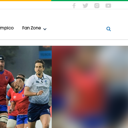
límpico
Fan Zone