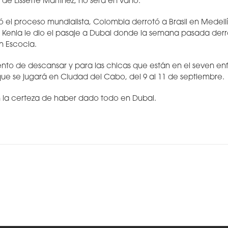
 de Lissette Martínez, no será en vano.
l proceso mundialista, Colombia derrotó a Brasil en Medellí
en Kenia le dio el pasaje a Dubai donde la semana pasada derr
n Escocia.
nto de descansar y para las chicas que están en el seven e
ue se jugará en Ciudad del Cabo, del 9 al 11 de septiembre.
 la certeza de haber dado todo en Dubai.