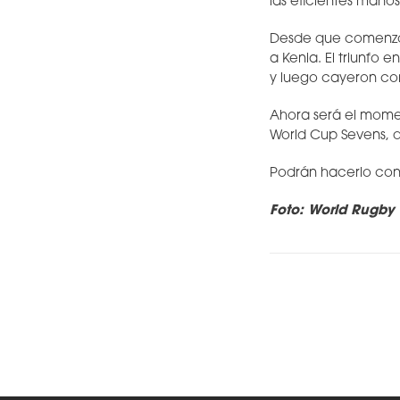
las eficientes manos
Desde que comenzó e
a Kenia. El triunfo 
y luego cayeron co
Ahora será el mome
World Cup Sevens, q
Podrán hacerlo con
Foto: World Rugby