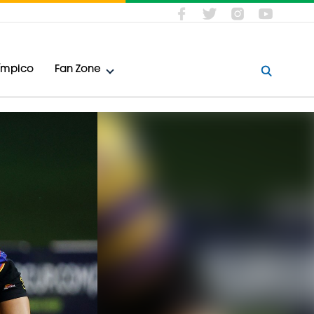
límpico
Fan Zone