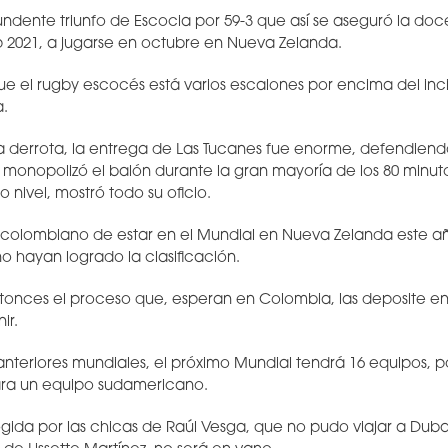
undente triunfo de Escocia por 59-3 que así se aseguró la doc
 2021, a jugarse en octubre en Nueva Zelanda.
ue el rugby escocés está varios escalones por encima del inc
.
ia derrota, la entrega de Las Tucanes fue enorme, defendie
monopolizó el balón durante la gran mayoría de los 80 minutos
o nivel, mostró todo su oficio.
 colombiano de estar en el Mundial en Nueva Zelanda este añ
 hayan logrado la clasificación.
onces el proceso que, esperan en Colombia, las deposite e
ir.
 anteriores mundiales, el próximo Mundial tendrá 16 equipos, 
ra un equipo sudamericano.
gida por las chicas de Raúl Vesga, que no pudo viajar a Dub