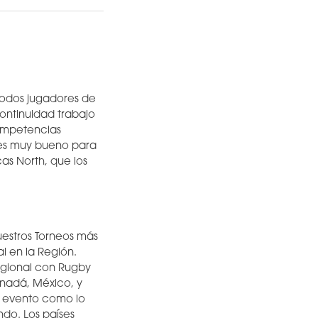
todos jugadores de
continuidad trabajo
competencias
 es muy bueno para
as North, que los
estros Torneos más
 en la Región.
egional con Rugby
anadá, México, y
an evento como lo
do. Los países