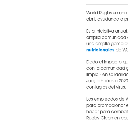
World Rugby se une
abril, ayudando a p
Esta iniciativa anua
amplia comunidad de
una amplia gama de
nutricionales
de Wo
Dado el impacto qu
con la comunidad gl
limpio - en solidari
Juega Honesto 2020
contagios del virus.
Los empleados de W
para promocionar el
hacer para combatir
Rugby Clean en casa