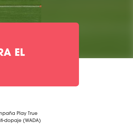
RA EL
mpaña Play True
nti-dopaje (WADA)