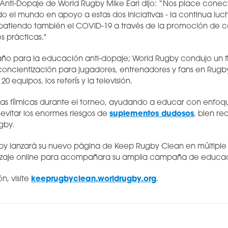
Anti-Dopaje de World Rugby Mike Earl dijo: “Nos place conec
do el mundo en apoyo a estas dos iniciativas - la continua luc
batiendo también el COVID-19 a través de la promoción de c
 prácticas."
 año para la educación anti-dopaje; World Rugby condujo un
oncientización para jugadores, entrenadores y fans en Rugb
0 equipos, los referís y la televisión.
zas fílmicas durante el torneo, ayudando a educar con enfoq
vitar los enormes riesgos de
suplementos dudosos
, bien re
ugby.
by lanzará su nuevo página de Keep Rugby Clean en múltiple 
izaje online para acompañara su amplia campaña de educac
n, visite
keeprugbyclean.worldrugby.org
.