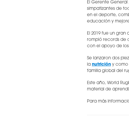
El Gerente General 
simpatizantes de to
en el deporte, com
educación y mejores
El 2019 fue un gran
rompió records de c
con el apoyo de los 2
Se lanzaron dos pie
la
nutrición
y como e
familia global del r
Este año, World Rug
material de aprend
Para más informació