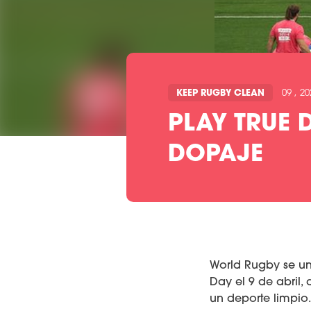
KEEP RUGBY CLEAN
09 , 20
PLAY TRUE 
DOPAJE
World Rugby se u
Day el 9 de abril
un deporte limpio.