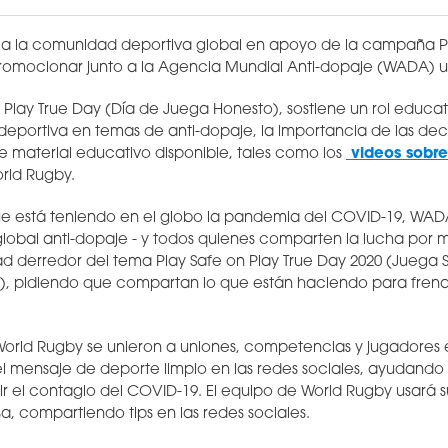
 a la comunidad deportiva global en apoyo de la campaña Pl
romocionar junto a la Agencia Mundial Anti-dopaje (WADA) u
l, Play True Day (Día de Juega Honesto), sostiene un rol educat
portiva en temas de anti-dopaje, la importancia de las deci
 material educativo disponible, tales como los
videos sobre
rld Rugby.
e está teniendo en el globo la pandemia del COVID-19, WAD
obal anti-dopaje - y todos quienes comparten la lucha por 
dad derredor del tema Play Safe on Play True Day 2020 (Juega 
), pidiendo que compartan lo que están haciendo para frena
orld Rugby se unieron a uniones, competencias y jugadores
 mensaje de deporte limpio en las redes sociales, ayudando 
 el contagio del COVID-19. El equipo de World Rugby usará 
, compartiendo tips en las redes sociales.