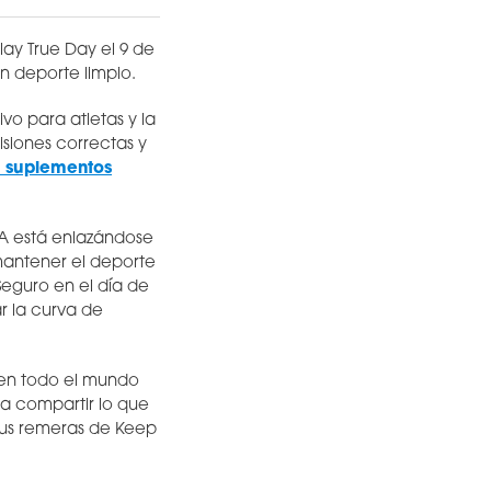
ay True Day el 9 de
n deporte limpio.
ivo para atletas y la
siones correctas y
 suplementos
A está enlazándose
mantener el deporte
Seguro en el día de
r la curva de
 en todo el mundo
a compartir lo que
sus remeras de Keep