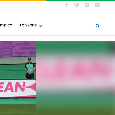
límpico
Fan Zone