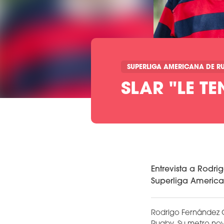
SUPERLIGA AMERICANA DE R
SLAR "LE T
Entrevista a Rodri
Superliga Americ
Rodrigo Fernández C