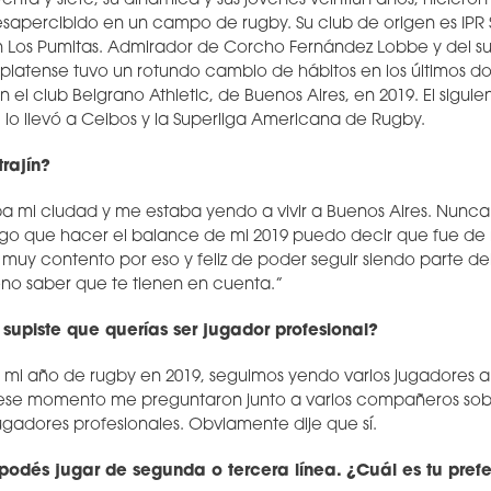
enta y siete, su dinámica y sus jóvenes veintiún años, hiciero
desapercibido en un campo de rugby. Su club de origen es IPR 
 Los Pumitas. Admirador de Corcho Fernández Lobbe y del su
arplatense tuvo un rotundo cambio de hábitos en los últimos d
 el club Belgrano Athletic, de Buenos Aires, en 2019. El siguie
 lo llevó a Ceibos y la Superliga Americana de Rugby.
trajín?
ba mi ciudad y me estaba yendo a vivir a Buenos Aires. Nunca
engo que hacer el balance de mi 2019 puedo decir que fue d
y muy contento por eso y feliz de poder seguir siendo parte de
no saber que te tienen en cuenta.”
upiste que querías ser jugador profesional?
 mi año de rugby en 2019, seguimos yendo varios jugadores a 
se momento me preguntaron junto a varios compañeros sob
jugadores profesionales. Obviamente dije que sí.
 podés jugar de segunda o tercera línea. ¿Cuál es tu pref