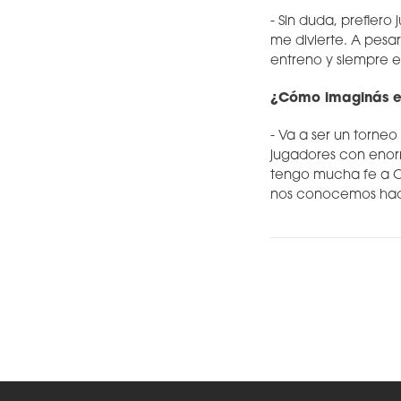
- Sin duda, prefiero
me divierte. A pesar
entreno y siempre e
¿Cómo imaginás el
- Va a ser un torne
jugadores con enorm
tengo mucha fe a C
nos conocemos hace