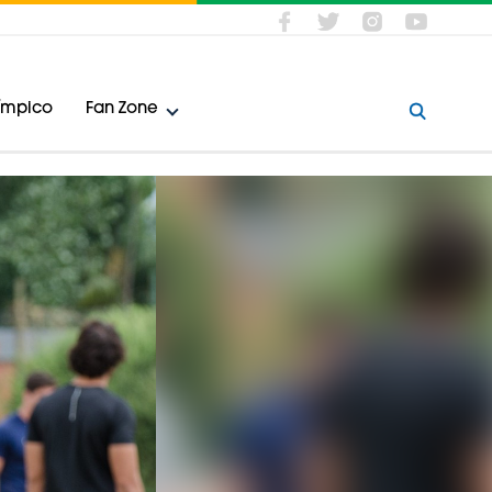
límpico
Fan Zone