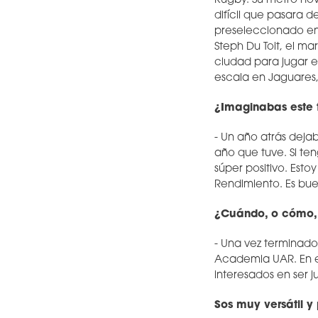
Rugby. Su metro nov
difícil que pasara 
preseleccionado en
Steph Du Toit, el m
ciudad para jugar en
escala en Jaguares,
¿Imaginabas este 
- Un año atrás deja
año que tuve. Si t
súper positivo. Esto
Rendimiento. Es bue
¿Cuándo, o cómo, s
- Una vez terminado
Academia UAR. En e
interesados en ser 
Sos muy versátil y