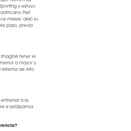
n que fuera muy
Sporting y estuvo
dafricano Piet
oce meses: dejó su
nte paso, previa
 imaginé tener el
e menor a mayor y
l sistema de Alto
entrenar a la
re si estábamos
erencia?