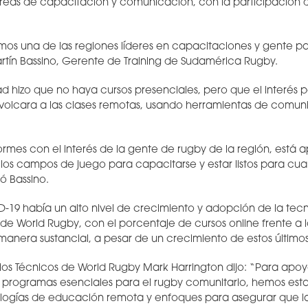
 áreas de capacitación y comunicación, con la participación
mos una de las regiones líderes en capacitaciones y gente pa
rtín Bassino, Gerente de Training de Sudamérica Rugby.
d hizo que no haya cursos presenciales, pero que el interés 
 volcara a las clases remotas, usando herramientas de comun
mes con el interés de la gente de rugby de la región, está
 los campos de juego para capacitarse y estar listos para cu
ió Bassino.
-19 había un alto nivel de crecimiento y adopción de la tecn
de World Rugby, con el porcentaje de cursos online frente a l
nera sustancial, a pesar de un crecimiento de estos últimos
icios Técnicos de World Rugby Mark Harrington dijo: “Para apo
y programas esenciales para el rugby comunitario, hemos es
logías de educación remota y enfoques para asegurar que l