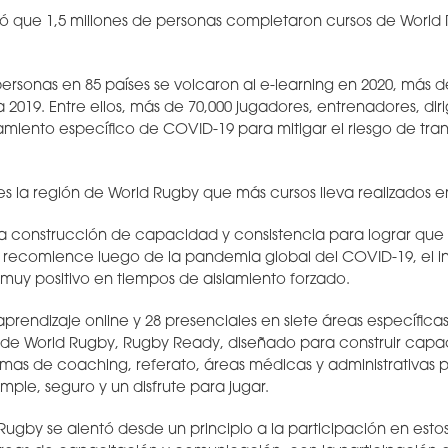
ó que 1,5 millones de personas completaron cursos de World
ersonas en 85 países se volcaron al e-learning en 2020, más d
2019. Entre ellos, más de 70,000 jugadores, entrenadores, diri
amiento específico de COVID-19 para mitigar el riesgo de tran
 la región de World Rugby que más cursos lleva realizados e
 construcción de capacidad y consistencia para lograr que 
recomience luego de la pandemia global del COVID-19, el in
 muy positivo en tiempos de aislamiento forzado.
prendizaje online y 28 presenciales en siete áreas específicas
e World Rugby, Rugby Ready, diseñado para construir capac
emas de coaching, referato, áreas médicas y administrativas 
mple, seguro y un disfrute para jugar.
gby se alentó desde un principio a la participación en estos