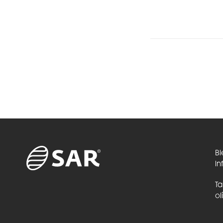
Bi
in
Ta
ol