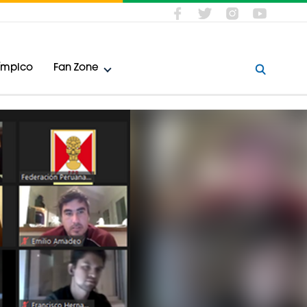
límpico
Fan Zone