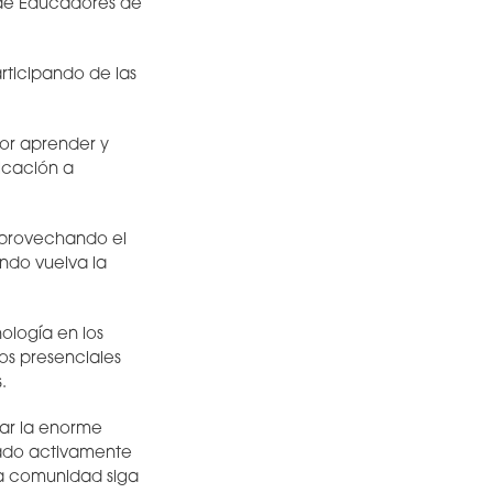
 de Educadores de
rticipando de las
por aprender y
icación a
 aprovechando el
ando vuelva la
ología en los
os presenciales
.
yar la enorme
tado activamente
a comunidad siga