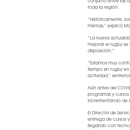
conjunto entre las
toda la región.
“Históricamente, so
mismas,” explicó Ma
“La nueva actualida
mejorar el rugby se
disposición.”
“Estamos muy confor
tiempo sin rugby en
actividad,” sentenc
Aún antes del COVID
programas y cursos 
incrementando de ma
El Director de Serv
entrega de cursos 
llegando con tecno