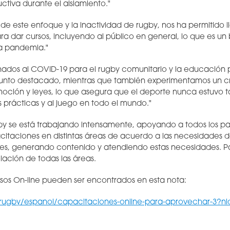
ctiva durante el aislamiento."
 este enfoque y la inactividad de rugby, nos ha permitido 
a dar cursos, incluyendo al público en general, lo que es un
la pandemia."
nados al COVID-19 para el rugby comunitario y la educación p
punto destacado, mientras que también experimentamos un c
ción y leyes, lo que asegura que el deporte nunca estuvo 
s prácticas y al juego en todo el mundo."
y se está trabajando intensamente, apoyando a todos los pa
citaciones en distintas áreas de acuerdo a las necesidades d
es, generando contenido y atendiendo estas necesidades. Pa
elación de todas las áreas.
ursos On-line pueden ser encontrados en esta nota:
.rugby/espanol/capacitaciones-online-para-aprovechar-3?ni