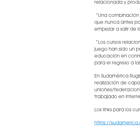
relacionada y produ
“Una combinación de
que nunca antes par
empezar a salir de 
“Los cursos relacio
juego han sido un 
educación en conmo
para el regreso a la
En Sudamérica Rugb
realización de capa
uniones/federacion
trabajado en interr
Los links para los c
https://sudamerica