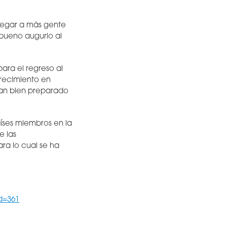
llegar a más gente
 bueno augurio al
ara el regreso al
recimiento en
tan bien preparado
íses miembros en la
e las
ra lo cual se ha
d=361