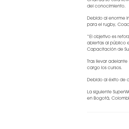
Charrúa se está lle
del conocimiento.
Debido al enorme in
para el rugby, Coac
“El objetivo es ref
abiertas al público 
Capacitación de S
Tras llevar adelant
cargo los cursos.
Debido al éxito de c
La siguiente SuperWe
en Bogotá, Colomb