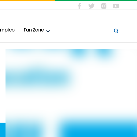
límpico
Fan Zone