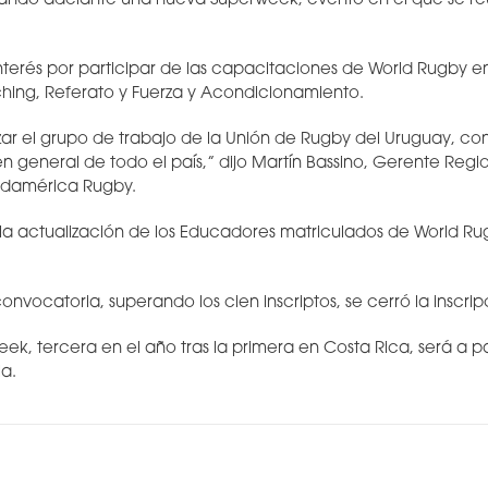
vando adelante una nueva Superweek, evento en el que se reú
terés por participar de las capacitaciones de World Rugby en 
hing, Referato y Fuerza y Acondicionamiento.
orzar el grupo de trabajo de la Unión de Rugby del Uruguay, c
en general de todo el país,” dijo Martín Bassino, Gerente Regi
udamérica Rugby.
e la actualización de los Educadores matriculados de World Ru
onvocatoria, superando los cien inscriptos, se cerró la inscrip
ek, tercera en el año tras la primera en Costa Rica, será a par
ia.