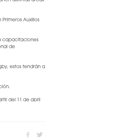
nen distintas áreas
Primeros Auxilios
on capacitaciones
onal de
gby, estos tendrán a
ción.
tir del 11 de abril