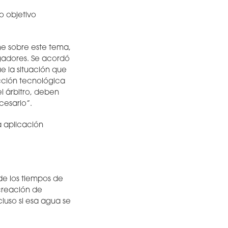
o objetivo
e sobre este tema,
ugadores. Se acordó
e la situación que
acción tecnológica
l árbitro, deben
cesario”.
a aplicación
de los tiempos de
 creación de
cluso si esa agua se