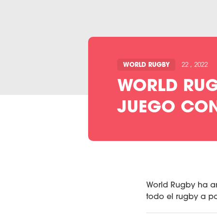
WORLD RUGBY
22 , 2022
WORLD RUG
JUEGO CON 
World Rugby ha an
todo el rugby a pa