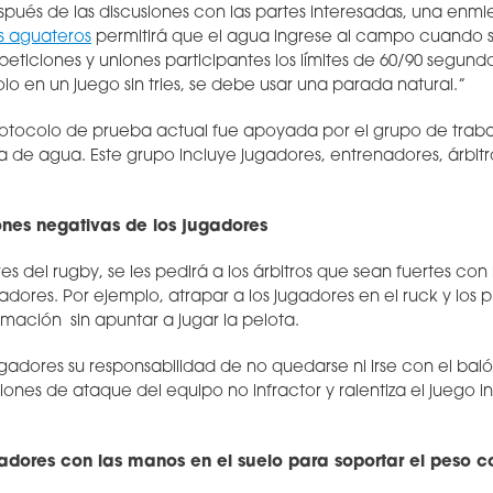
pués de las discusiones con las partes interesadas, una enm
s aguateros
permitirá que el agua ingrese al campo cuando se
eticiones y uniones participantes los límites de 60/90 segund
o en un juego sin tries, se debe usar una parada natural.”
otocolo de prueba actual fue apoyada por el grupo de traba
ta de agua. Este grupo incluye jugadores, entrenadores, árbitr
ones negativas de los jugadores
es del rugby, se les pedirá a los árbitros que sean fuertes con
adores. Por ejemplo, atrapar a los jugadores en el ruck y los 
rmación sin apuntar a jugar la pelota.
gadores su responsabilidad de no quedarse ni irse con el baló
iones de ataque del equipo no infractor y ralentiza el juego 
gadores con las manos en el suelo para soportar el peso c