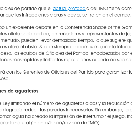
iciales de partido que el
actual protocol
o del TMO tiene com
izar que las infracciones claras y obvias se traten en el campo.
bo un excelente debate en la Conferencia Shape of the Gam
pales oficiales de partido, entrenadores y representantes de j
 a menudo, pueden llevar demasiado tiempo, lo que sugiere qu
o es clara ni obvia. Si bien siempre podemos mejorar la inter
oceso, los equipos de Oficiales del Partido, encabezados por e
iones más rápidas y limitar las repeticiones cuando no sea ne
rá con los Gerentes de Oficiales del Partido para garantizar l
ceso.
nes de aguateros
 Ley limitando el número de aguateros a dos y la reducción 
n logrado reducir las paradas innecesarias. Sin embargo, la
tomar agua ha creado la impresión de interrumpir el juego, in
rada natural (intento/lesión/revisión de TMO).