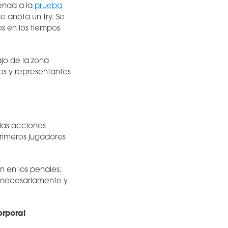
ienda a la
prueba
 anota un try. Se
os en los tiempos
jo de la zona
os y representantes
 las acciones
primeros jugadores
n en los penales;
innecesariamente y
orporal