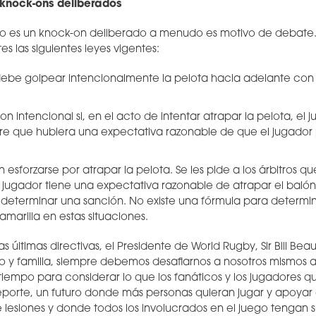
 knock-ons deliberados
 no es un knock-on deliberado a menudo es motivo de debate
es las siguientes leyes vigentes:
ebe golpear intencionalmente la pelota hacia adelante con 
n intencional si, en el acto de intentar atrapar la pelota, el
e que hubiera una expectativa razonable de que el jugador 
esforzarse por atrapar la pelota. Se les pide a los árbitros 
 un jugador tiene una expectativa razonable de atrapar el balón
l determinar una sanción. No existe una fórmula para determ
amarilla en estas situaciones.
s últimas directivas, el Presidente de World Rugby, Sir Bill Be
 y familia, siempre debemos desafiarnos a nosotros mismos a 
 tiempo para considerar lo que los fanáticos y los jugadores q
eporte, un futuro donde más personas quieran jugar y apoyar 
 lesiones y donde todos los involucrados en el juego tengan s