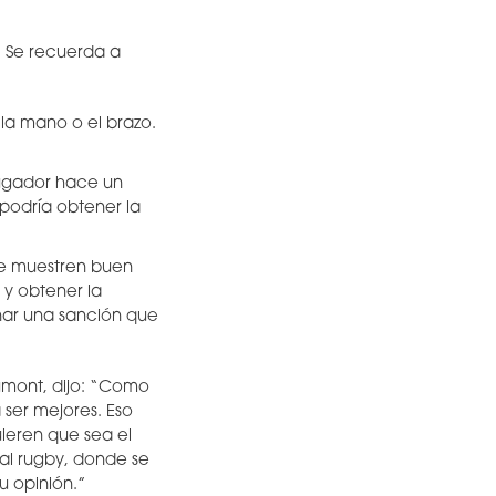
. Se recuerda a
la mano o el brazo.
 jugador hace un
podría obtener la
que muestren buen
 y obtener la
inar una sanción que
aumont, dijo: “Como
ser mejores. Eso
uieren que sea el
al rugby, donde se
u opinión.”