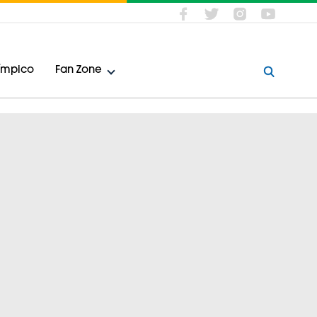
límpico
Fan Zone