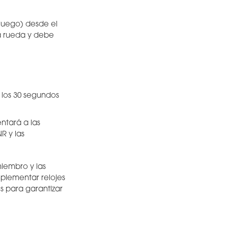
juego) desde el
ota rueda y debe
e los 30 segundos
entará a las
R y las
miembro y las
mplementar relojes
s para garantizar