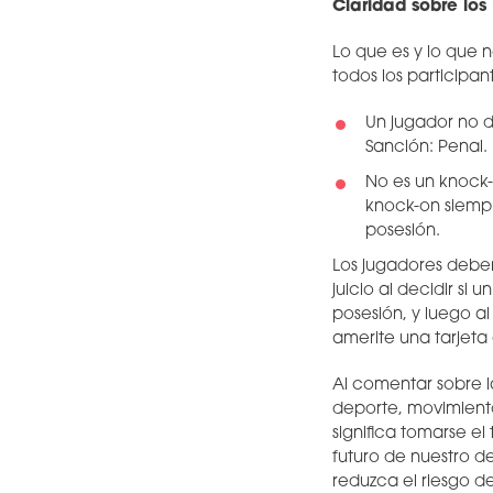
Claridad sobre los
Lo que es y lo que
todos los participant
Un jugador no d
Sanción: Penal.
No es un knock-o
knock-on siempr
posesión.
Los jugadores deben 
juicio al decidir si
posesión, y luego a
amerite una tarjeta 
Al comentar sobre la
deporte, movimiento
significa tomarse el
futuro de nuestro d
reduzca el riesgo de