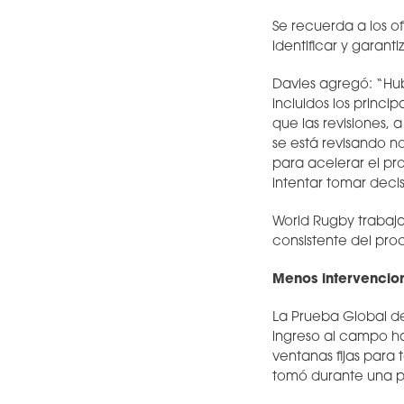
Se recuerda a los of
identificar y garant
Davies agregó: “Hu
incluidos los princi
que las revisiones,
se está revisando n
para acelerar el pr
intentar tomar decis
World Rugby trabaja
consistente del pro
Menos intervencio
La Prueba Global de
ingreso al campo ha
ventanas fijas para 
tomó durante una pa