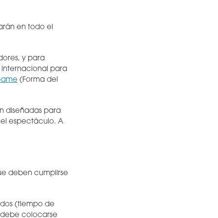
arán en todo el
dores, y para
 internacional para
 Game
(Forma del
n diseñadas para
 el espectáculo. A
 que deben cumplirse
ndos (tiempo de
 y debe colocarse