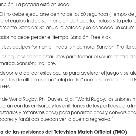
nción: La patada está anulada
 El tiro debe ejecutarse dentro de los
60 segundos (tiempo de 
 el equipo indicó su intención de hacerlo
, incluso si la pel
amente. Sanción: Se anula la patada y se concede un scrum.
gador
no debe perder el tiempo
. Sanción: Free Kick
t: Los equipos forman el lineout
sin demora
. Sanción: Tiro libre.
: Los equipos deben
estar listos para formar el scrum dentro d
a marca
. Sanción: Tiro libre.
 deporte a aplicar estas pautas para acelerar el juego y se al
idos de élite a usar un "reloj de tiro" como se probó en la LN
 FFR.
 de World Rugby, Phil Davies, dijo: “World Rugby, las uniones 
rán con las emisoras y los anfitriones de los partidos para i
(estadios y retransmisiones) para penalizaciones y conversione
gadores y fanáticos puedan ver la cuenta regresiva.”
de las revisiones del Television Match Official (TMO)