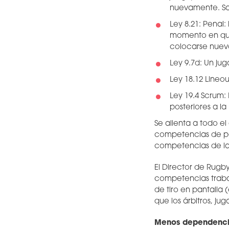
nuevamente. Sa
Ley 8.21: Penal:
momento en que
colocarse nuev
Ley 9.7d: Un ju
Ley 18.12 Lineou
Ley 19.4 Scrum
posteriores a l
Se alienta a todo el
competencias de part
competencias de la
El Director de Rugby
competencias trabaja
de tiro en pantalla 
que los árbitros, ju
Menos dependencia 