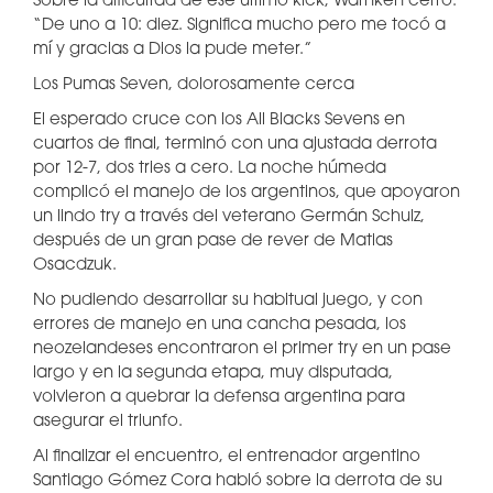
Sobre la dificultad de ese último kick, Warnken cerró:
“De uno a 10: diez. Significa mucho pero me tocó a
mí y gracias a Dios la pude meter.”
Los Pumas Seven, dolorosamente cerca
El esperado cruce con los All Blacks Sevens en
cuartos de final, terminó con una ajustada derrota
por 12-7, dos tries a cero. La noche húmeda
complicó el manejo de los argentinos, que apoyaron
un lindo try a través del veterano Germán Schulz,
después de un gran pase de rever de Matias
Osacdzuk.
No pudiendo desarrollar su habitual juego, y con
errores de manejo en una cancha pesada, los
neozelandeses encontraron el primer try en un pase
largo y en la segunda etapa, muy disputada,
volvieron a quebrar la defensa argentina para
asegurar el triunfo.
Al finalizar el encuentro, el entrenador argentino
Santiago Gómez Cora habló sobre la derrota de su