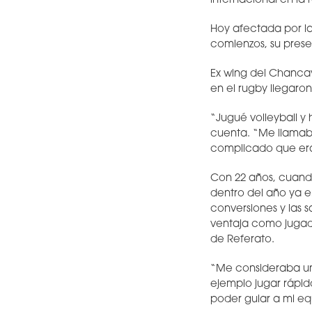
internacional en la 
Hoy afectada por la
comienzos, su presen
Ex wing del Chancay
en el rugby llegaro
“Jugué volleyball y
cuenta. “Me llamaba 
complicado que era
Con 22 años, cuando
dentro del año ya e
conversiones y las 
ventaja como jugad
de Referato.
“Me consideraba una
ejemplo jugar rápid
poder guiar a mi eq