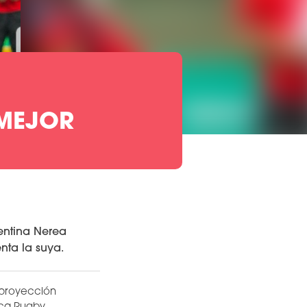
MEJOR
gentina Nerea
nta la suya.
 proyección