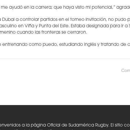
me ayudó en la carrera; que haya visto mi potencial,” agra
 a Dubai a controlar partidos en el torneo invitación, no pudo p
sculino en Viña y Punta del Este. Estaba designada para ir a 
emenino cuando las fronteras se cerraron.
go entrenando como puedo, estudiando inglés y tratando de c
Comp
envenidos a la página Oficial de Sudamérica Rugby. El sitio c