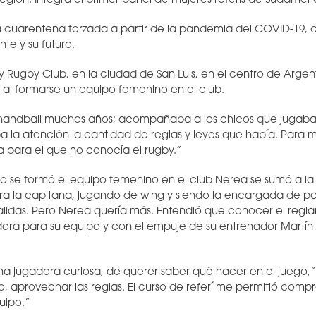
región. Integra el primer panel de mujeres referís de Sudamér
 cuarentena forzada a partir de la pandemia del COVID-19, 
te y su futuro.
 Rugby Club, en la ciudad de San Luis, en el centro de Argen
n al formarse un equipo femenino en el club.
 handball muchos años; acompañaba a los chicos que jugaban
la atención la cantidad de reglas y leyes que había. Para mí,
 para el que no conocía el rugby.”
 se formó el equipo femenino en el club Nerea se sumó a la 
ra la capitana, jugando de wing y siendo la encargada de pa
salidas. Pero Nerea quería más. Entendió que conocer el regl
ora para su equipo y con el empuje de su entrenador Martín 
 jugadora curiosa, de querer saber qué hacer en el juego,” 
o, aprovechar las reglas. El curso de referí me permitió comp
uipo.”