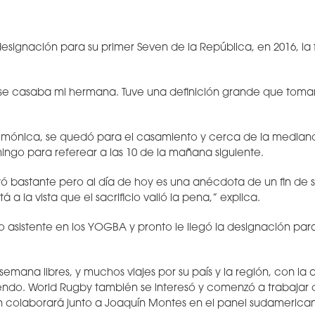
designación para su primer Seven de la República, en 2016, l
 se casaba mi hermana. Tuve una definición grande que toma
lomónica, se quedó para el casamiento y cerca de la median
mingo para referear a las 10 de la mañana siguiente.
yó bastante pero al día de hoy es una anécdota de un fin de
 a la vista que el sacrificio valió la pena,” explica.
 asistente en los YOGBA y pronto le llegó la designación pa
semana libres, y muchos viajes por su país y la región, con l
endo. World Rugby también se interesó y comenzó a trabajar
n colaborará junto a Joaquín Montes en el panel sudamerica