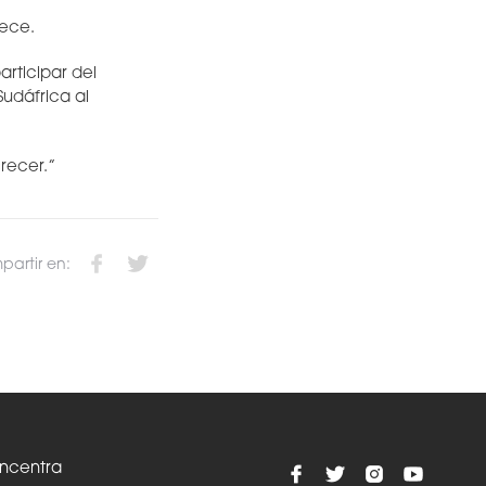
dece.
articipar del
Sudáfrica al
recer.”
artir en:
oncentra