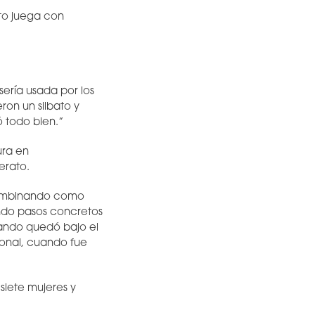
to juega con
ería usada por los
ron un silbato y
ó todo bien.”
ura en
erato.
 combinando como
ando pasos concretos
uando quedó bajo el
ional, cuando fue
siete mujeres y