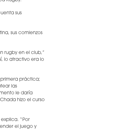
ica Rugby.
cuenta sus
tina, sus comienzos
 rugby en el club,”
 lo atractivo era lo
primera práctica;
tear las
amento le daría
Chada hizo el curso
explica. “Por
render el juego y