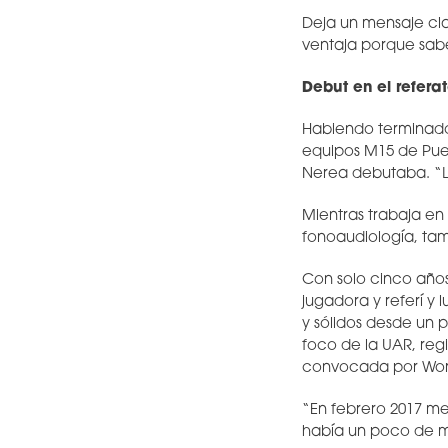
Deja un mensaje cl
ventaja porque sabe
Debut en el refera
Habiendo terminado
equipos M15 de Puel
Nerea debutaba. “Le
Mientras trabaja en
fonoaudiología, tam
Con solo cinco año
jugadora y referí y
y sólidos desde un 
foco de la UAR, reg
convocada por World
“En febrero 2017 me
había un poco de m