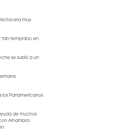
a fecha era muy
r tan temprano en
oche se subió a un
 semana
ra los Panamericanos
a ayuda de muchos
 con Alhambra
no.