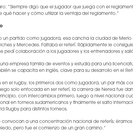
aro: “Siempre digo que el jugador que juega con el reglamen
 qué hacer y cómo utilizar la ventaja del reglamento.”
to
 un partido como jugadora, esa cancha la ciudad de Merlo s
ches y Mercedes. Faltaba el referí. Rápidamente le consiguie
 pedí colaboración a los jugadores y los entrenadores y sali
 una empresa familia de eventos y estudia para una licenciat
bién se capacita en inglés, clave para su desarrollo en el Ref
s en el rugby, los primeros dos como jugadora, un par más
 luego solo enfocada en ser referí, la carrera de Nerea fue d
principio, con intercambios primero, luego a nivel nacional c
ional en torneos sudamericanos y finalmente el salto internac
 Rugby para distintos torneos.
 convocan a una concentración nacional de referís; éramos 
iedo, pero fue el comienzo de un gran camino.”