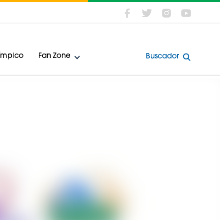
límpico
Fan Zone
Buscador