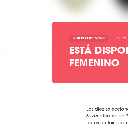
SEVEN FEMENINO
11 de no
ESTÁ DISPO
FEMENINO
Los diez seleccio
Sevens femenino 2
datos de las jugad