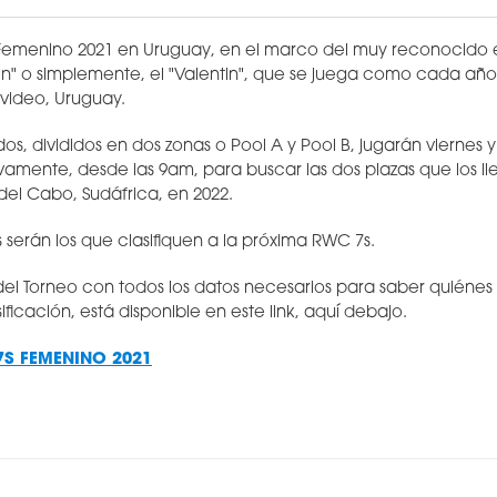
Femenino 2021 en Uruguay, en el marco del muy reconocido e
Nin" o simplemente, el "Valentin", que se juega como cada añ
video, Uruguay.
os, divididos en dos zonas o Pool A y Pool B, jugarán viernes 
amente, desde las 9am, para buscar las dos plazas que los ll
el Cabo, Sudáfrica, en 2022.
as serán los que clasifiquen a la próxima RWC 7s.
del Torneo con todos los datos necesarios para saber quiénes 
ficación, está disponible en este link, aquí debajo.
7S FEMENINO 2021