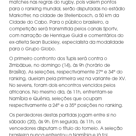
matches nas regras do rugby, pois valem pontos
para o ranking mundial, serão disputadas no estádio
Markotter, na cidade de Stellenbosch, a 50 km da
Cidade do Cabo. Para o público brasileiro, a
competição será transmitida pelos canais Sportv,
com narração de Henrique Guidi e comentários do
ex-atleta Sean Buckley, especialista da modalidade
para o Grupo Globo.
O primeiro confronto dos Tupis será contra o
Zimbábue, no domingo (14), às 9h (horário de
Brasília). As seleções, respectivamente 27ª e 34ª do
ranking, duelam pela primeira vez na variante de XV.
No sevens, foram dois encontros vencidos pelos
africanos. No mesmo dia, às 11h, enfrentam-se
Namíbia e Quênia, seleções que ocupam
respectivamente a 24ª e a 35ª posições no ranking.
Os perdedores destas partidas jogam entre si no
sábado (20), às 9h. Em seguida, às 11h, os
vencedores disputam o título do torneio. A seleção
brasileira nunca enfrentou a Namíbia e já foi