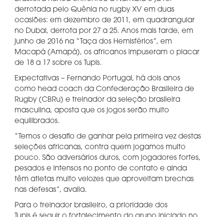
derrotada pelo Quênia no rugby XV em duas
ocasiões: em dezembro de 2011, em quadrangular
no Dubai, derrota por 27 a 25. Anos mais tarde, em
junho de 2016 na “Taça dos Hemisférios”, em
Macapá (Amapá), os africanos impuseram o placar
de 18 a 17 sobre os Tupis.
Expectativas – Fernando Portugal, há dois anos
como head coach da Confederação Brasileira de
Rugby (CBRu) e treinador da seleção brasileira
masculina, aposta que os jogos serão muito
equilibrados.
“Temos o desafio de ganhar pela primeira vez destas
seleções africanas, contra quem jogamos muito
pouco. São adversários duros, com jogadores fortes,
pesados e intensos no ponto de contato e ainda
têm atletas muito velozes que aproveitam brechas
nas defesas”, avalia.
Para o treinador brasileiro, a prioridade dos
Tupis é seguir o fortalecimento do grupo iniciado no