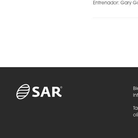
Entrenador: Gary G
Bi
in
Ta
ol