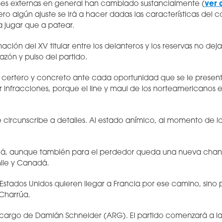
ones externas en general han cambiado sustancialmente (
ver 
ro algún ajuste se irá a hacer dadas las características del
a jugar que a patear.
ación del XV titular entre los delanteros y los reservas no de
azón y pulso del partido.
 certero y concreto ante cada oportunidad que se le present
infracciones, porque el line y maul de los norteamericanos 
se circunscribe a detalles. Al estado anímico, al momento de l
á, aunque también para el perdedor queda una nueva chan
hile y Canadá.
 Estados Unidos quieren llegar a Francia por ese camino, sino p
 Charrúa.
 a cargo de Damián Schneider (ARG). El partido comenzará a la