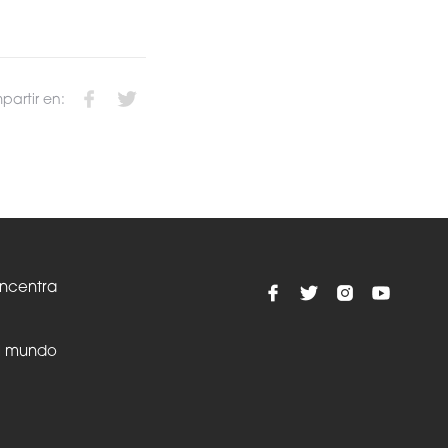
artir en:
oncentra
el mundo