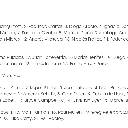
Sanguinetti, 2. Facundo Gattas, 3. Diego Arbelo, 4. Ignacio Dot
 Ardao, 7. Santiago Civetta, 8. Manuel Diana, 9. Santiago Arata
ón Mieres, 12. Andrés Vilaseca, 13. Nicolás Freitas, 14. Federic
rmo Pujadas, 17. Juan Echeverría, 18 Matías Benítez, 19. Diego 
 Lamanna, 22. Tomás Inciarte, 23. Felipe Arcos Pérez.
n Meneses.
David Ainu'u, 2. Kapeli Pifeleti, 3. Joe Taufete'e, 4. Nate Brakeley
amason Fa'Amana -Schultz, 8. Cam Dolan, 9. Ruben de Haas, 10
te Lopeti, 13. Bryce Campbell (c)14. Christian Dyer, 15. Marcel 
Fawsitt, 17. Matt Harmon, 18. Paul Mullen, 19. Greg Peterson, 2
 22. Luke Carty, 23. Will Hooley.