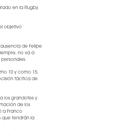
gurado en la Rugby
l objetivo
 ausencia de Felipe
siempre, no va a
 personales.
como 10 y como 15,
ecisión táctica de
a los grandotes y
rmación de los
ó a Franco
s que tendrán la