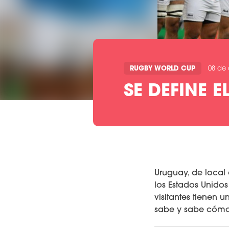
RUGBY WORLD CUP
08 de 
SE DEFINE 
Uruguay, de local 
los Estados Unido
visitantes tienen 
sabe y sabe cómo 