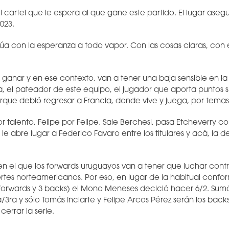
l cartel que le espera al que gane este partido. El lugar ase
023.
úa con la esperanza a todo vapor. Con las cosas claras, con e
e ganar y en ese contexto, van a tener una baja sensible en la
ra, el pateador de este equipo, el jugador que aporta puntos 
porque debió regresar a Francia, donde vive y juega, por temas
r talento, Felipe por Felipe. Sale Berchesi, pasa Etcheverry 
o le abre lugar a Federico Favaro entre los titulares y acá, la d
 en el que los forwards uruguayos van a tener que luchar contr
rtes norteamericanos. Por eso, en lugar de la habitual confo
 forwards y 3 backs) el Mono Meneses decició hacer 6/2. Sum
a y sólo Tomás Inciarte y Felipe Arcos Pérez serán los back
errar la serie.