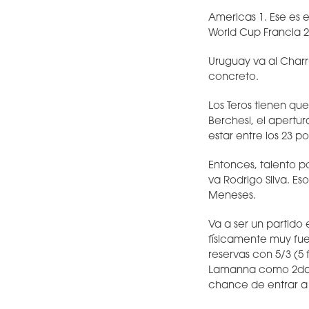
Americas 1. Ese es e
World Cup Francia 2
Uruguay va al Charr
concreto.
Los Teros tienen qu
Berchesi, el apertu
estar entre los 23 
Entonces, talento po
va Rodrigo Silva. Es
Meneses.
Va a ser un partido
físicamente muy fue
reservas con 5/3 (5
Lamanna como 2da/3r
chance de entrar a c