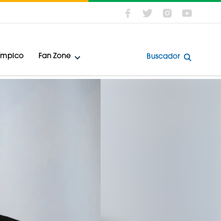
límpico
Fan Zone
Buscador