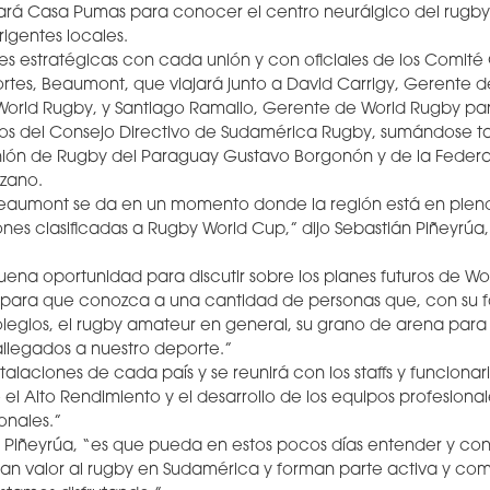
itará Casa Pumas para conocer el centro neurálgico del rugb
rigentes locales.
 estratégicas con cada unión y con oficiales de los Comité 
rtes, Beaumont, que viajará junto a David Carrigy, Gerente 
World Rugby, y Santiago Ramallo, Gerente de World Rugby pa
os del Consejo Directivo de Sudamérica Rugby, sumándose t
Unión de Rugby del Paraguay Gustavo Borgonón y de la Fede
ozano.
ill Beaumont se da en un momento donde la región está en ple
ones clasificadas a Rugby World Cup,” dijo Sebastián Piñeyrúa
uena oportunidad para discutir sobre los planes futuros de Wo
z para que conozca a una cantidad de personas que, con su 
olegios, el rugby amateur en general, su grano de arena para
y allegados a nuestro deporte.”
nstalaciones de cada país y se reunirá con los staffs y funcionar
el Alto Rendimiento y el desarrollo de los equipos profesionale
onales.”
 Piñeyrúa, “es que pueda en estos pocos días entender y conv
an valor al rugby en Sudamérica y forman parte activa y co