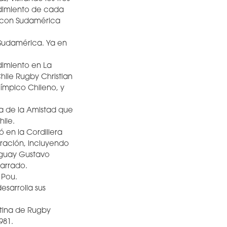
ndimiento de cada
 y con Sudamérica
 Sudamérica. Ya en
dimiento en La
hile Rugby Christian
ímpico Chileno, y
pa de la Amistad que
hile.
ó en la Cordillera
bración, incluyendo
ruguay Gustavo
Parrado.
 Pou.
sarrolla sus
ntina de Rugby
981.