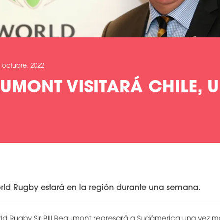
 octubre, 2022
EAUMONT VISITARÁ CHILE, 
orld Rugby estará en la región durante una semana.
ld Rugby Sir Bill Beaumont regresará a Sudámerica una vez más