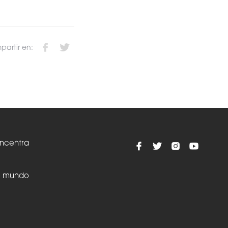
artir en:
oncentra
el mundo