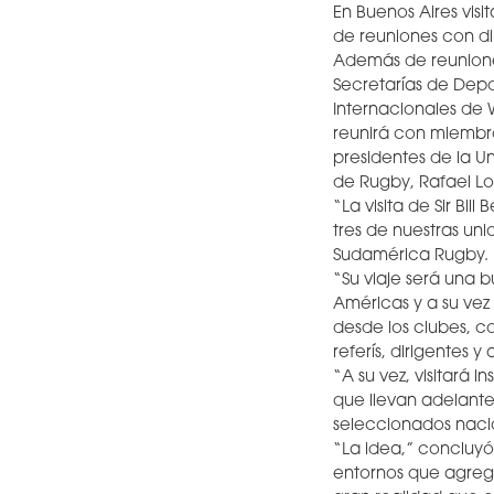
En Buenos Aires vis
de reuniones con di
Además de reuniones
Secretarías de Depo
Internacionales de 
reunirá con miembr
presidentes de la 
de Rugby, Rafael L
“La visita de Sir B
tres de nuestras uni
Sudamérica Rugby.
“Su viaje será una b
Américas y a su ve
desde los clubes, c
referís, dirigentes 
“A su vez, visitará i
que llevan adelante 
seleccionados naci
“La idea,” concluyó
entornos que agreg