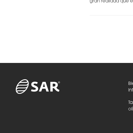
gran realidad que e
Bi
in
Ta
ol