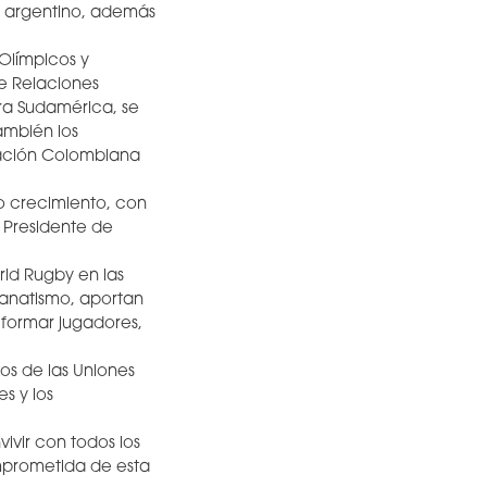
y argentino, además
Olímpicos y
de Relaciones
ra Sudamérica, se
ambién los
ración Colombiana
no crecimiento, con
, Presidente de
rld Rugby en las
fanatismo, aportan
 formar jugadores,
ios de las Uniones
s y los
ivir con todos los
mprometida de esta