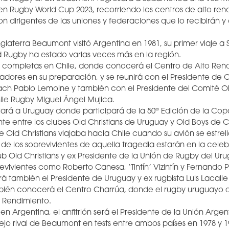
en Rugby World Cup 2023, recorriendo los centros de alto re
on dirigentes de las uniones y federaciones que lo recibirán
laterra Beaumont visitó Argentina en 1981, su primer viaje a
 Rugby ha estado varias veces más en la región.
s completas en Chile, donde conocerá el Centro de Alto Ren
gadores en su preparación, y se reunirá con el Presidente de C
ach Pablo Lemoine y también con el Presidente del Comité Ol
ile Rugby Miguel Ángel Mujica.
jará a Uruguay donde participará de la 50ª Edición de la Co
te entre los clubes Old Christians de Uruguay y Old Boys de C
e Old Christians viajaba hacia Chile cuando su avión se estrell
 de los sobrevivientes de aquella tragedia estarán en la cele
lub Old Christians y ex Presidente de la Unión de Rugby del U
revivientes como Roberto Canesa, ‘Tintín’ Vizintín y Fernando 
rá también el Presidente de Uruguay y ex rugbista Luis Lacalle
ién conocerá el Centro Charrúa, donde el rugby uruguayo de
o Rendimiento.
en Argentina, el anfitrión será el Presidente de la Unión Arge
viejo rival de Beaumont en tests entre ambos países en 1978 y 1