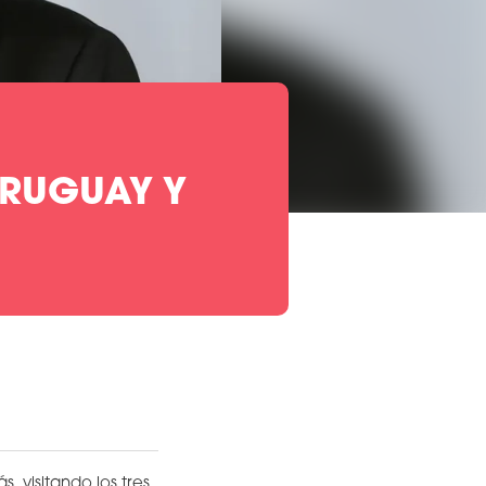
URUGUAY Y
, visitando los tres