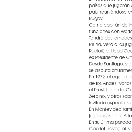
países que jugarán 
país, reuniéndose c
Rugby.
Como capitán de Ing
funciones con World
Tendrá dos jornada
Reina, verá a los ju
Rudloff, el Head Co
ex Presidente de Ch
Desde Santiago, via
se disputa anualmen
En 1972, el equipo d
de los Andes. Varios
el Presidente del C
Zerbino, y otros sob
Invitado especial se
En Montevideo tamb
jugadores en el Alt
En su última parada 
Gabriel Travaglini, 