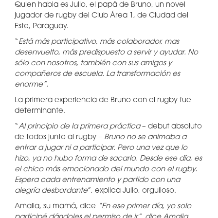
Quien habla es Julio, el papá de Bruno, un novel
jugador de rugby del Club Área 1, de Ciudad del
Este, Paraguay.
“
Está más participativo, más colaborador, mas
desenvuelto, más predispuesto a servir y ayudar. No
sólo con nosotros, también con sus amigos y
compañeros de escuela. La transformación es
enorme”.
La primera experiencia de Bruno con el rugby fue
determinante.
“
Al principio de la primera práctica
– debut absoluto
de todos junto al rugby –
Bruno no se animaba a
entrar a jugar ni a participar. Pero una vez que lo
hizo, ya no hubo forma de sacarlo. Desde ese día, es
el chico más emocionado del mundo con el rugby.
Espera cada entrenamiento y partido con una
alegría desbordante
”, explica Julio, orgulloso.
Amalia, su mamá, dice
“En ese primer día, yo solo
participé dándoles el permiso de ir”, dice Amalia,