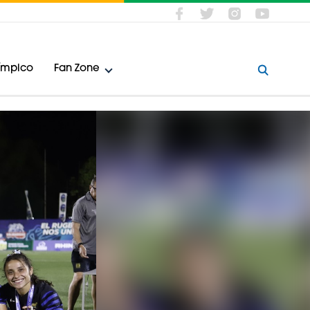
límpico
Fan Zone