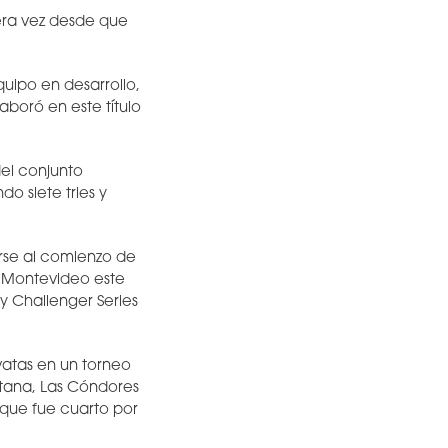
mera vez desde que
quipo en desarrollo,
boró en este título
del conjunto
o siete tries y
arse al comienzo de
n Montevideo este
y Challenger Series
vatas en un torneo
ntana, Las Cóndores
 que fue cuarto por