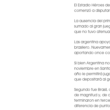
El Estadio Héroes d
comenzó a disputar
La ausencia del pri
sumado al gran jueg
que no tuvo atenua
Las argentina apoyar
brasilero. Nuevamen
aportando once con
Si bien Argentina n
noviembre en Santia
año le permitirá ju
que depositará al g
Segundo fue Brasil,
de magnitud y, de c
terminaron en terce
diferencia de punto