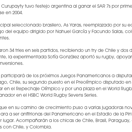
e Curupayty tuvo festejo argentina al ganar el SAR 7s por pri
se en 2004.
ncipal seleccionado brasilero, As Yaras, reemplazado por su e
o del equipo dirigido por Nahuel García y Facundo Salas, cola
ntes.
on 34 tries en seis partidos, recibiendo un try de Chile y dos 
te, la experimentada Sofía González aportó su rugby, apoyand
versiones.
o participará de los próximos Juegos Panamericanos a disput
go, Chile, su segundo puesto en el Preolímpico disputado e
gar en el Repechaje Olímpico y por una plaza en el World Rugb
anador en el HSBC World Rugby Sevens Series.
 que en su camino de crecimiento puso a varias jugadoras no
ara a ser anfitrionas del Panamericano en el Estadio de la Pi
r lugar. Acompañarán a los chicas de Chile, Brasil, Paraguay,
s con Chile, y Colombia.