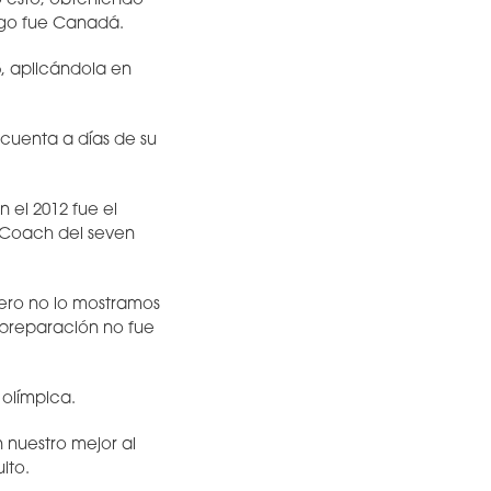
ó esto, obteniendo
ugo fue Canadá.
 aplicándola en
 cuenta a días de su
 el 2012 fue el
 Coach del seven
ero no lo mostramos
 preparación no fue
 olímpica.
 nuestro mejor al
ito.