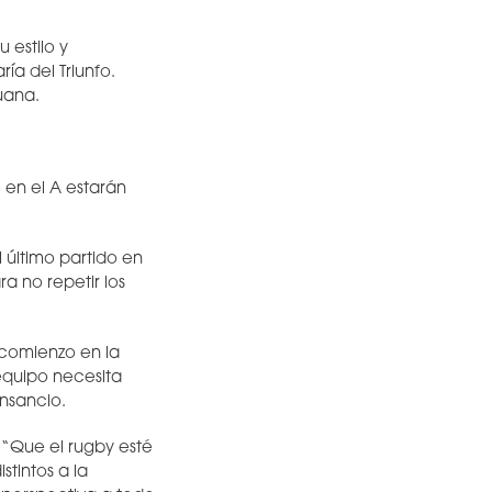
 estilo y
ía del Triunfo.
uana.
 en el A estarán
último partido en
a no repetir los
 comienzo en la
equipo necesita
ansancio.
 “Que el rugby esté
stintos a la