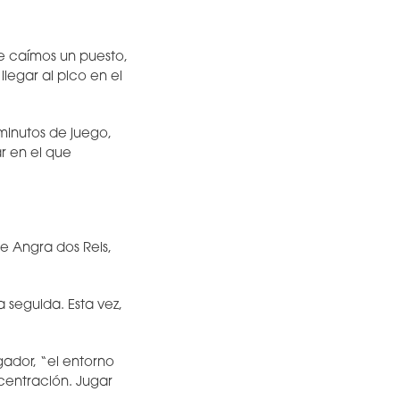
de caímos un puesto,
legar al pico en el
minutos de juego,
r en el que
e Angra dos Reis,
 seguida. Esta vez,
ador, “el entorno
centración. Jugar