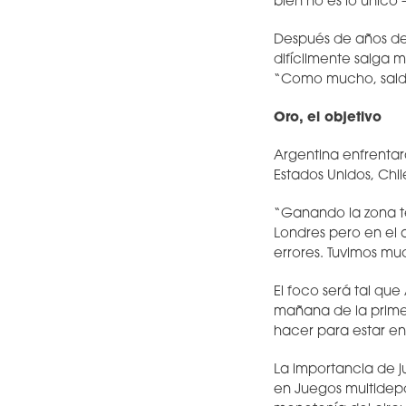
bien no es lo único 
Después de años de 
difícilmente salga m
“Como mucho, saldr
Oro, el objetivo
Argentina enfrentar
Estados Unidos, Chil
“Ganando la zona t
Londres pero en el a
errores. Tuvimos mu
El foco será tal qu
mañana de la prime
hacer para estar en
La importancia de j
en Juegos multidepor