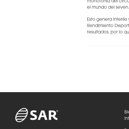
monotonía del circui
el mundo del seven
Esto genera interés
Rendimiento Deporti
resultados, por lo q
Bi
in