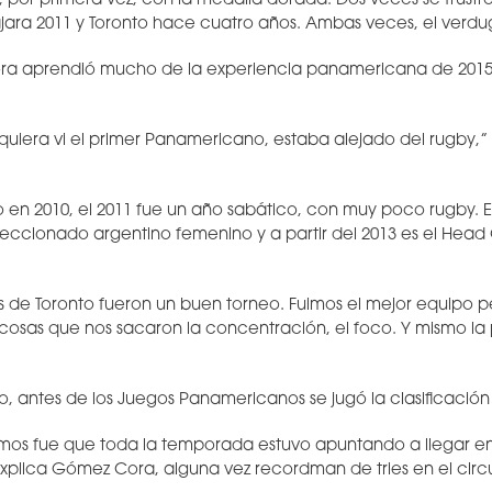
r, por primera vez, con la medalla dorada. Dos veces se frustr
ajara 2011 y Toronto hace cuatro años. Ambas veces, el verd
a aprendió mucho de la experiencia panamericana de 2015,
iquiera vi el primer Panamericano, estaba alejado del rugby,”
 en 2010, el 2011 fue un año sabático, con muy poco rugby. En
eccionado argentino femenino y a partir del 2013 es el Head
 de Toronto fueron un buen torneo. Fuimos el mejor equipo p
cosas que nos sacaron la concentración, el foco. Y mismo la
o, antes de los Juegos Panamericanos se jugó la clasificación
mos fue que toda la temporada estuvo apuntando a llegar en
 explica Gómez Cora, alguna vez recordman de tries en el circu