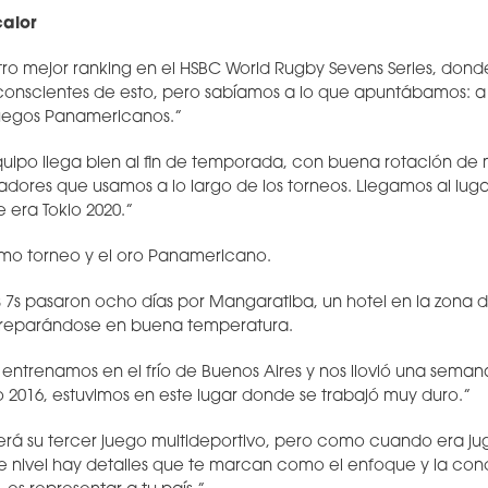
calor
stro mejor ranking en el HSBC World Rugby Sevens Series, don
onscientes de esto, pero sabíamos a lo que apuntábamos: a l
 Juegos Panamericanos.”
equipo llega bien al fin de temporada, con buena rotación de 
adores que usamos a lo largo de los torneos. Llegamos al luga
 era Tokio 2020.”
imo torneo y el oro Panamericano.
s 7s pasaron ocho días por Mangaratiba, un hotel en la zona d
, preparándose en buena temperatura.
entrenamos en el frío de Buenos Aires y nos llovió una semana
ío 2016, estuvimos en este lugar donde se trabajó muy duro.”
á su tercer juego multideportivo, pero como cuando era jug
te nivel hay detalles que te marcan como el enfoque y la con