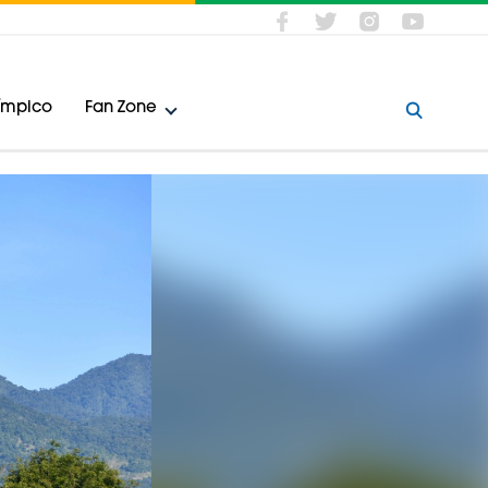
límpico
Fan Zone