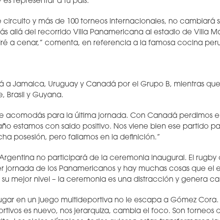
– es representar a tu país.”
circuito y más de 100 torneos internacionales, no cambiará su
ás allá del recorrido Villa Panamericana al estadio de Villa Mar
é a cenar,” comenta, en referencia a la famosa cocina per
á a Jamaica, Uruguay y Canadá por el Grupo B, mientras que
e, Brasil y Guyana.
e acomodás para la última jornada. Con Canadá perdimos el 
ño estamos con saldo positivo. Nos viene bien ese partido par
cha posesión, pero fallamos en la definición.”
e Argentina no participará de la ceremonia inaugural. El rugby
r jornada de los Panamericanos y hay muchas cosas que el 
 su mejor nivel – la ceremonia es una distracción y genera c
ugar en un juego multideportiva no le escapa a Gómez Cora.
tivos es nuevo, nos jerarquiza, cambia el foco. Son torneos di