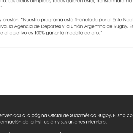
to. Los ciclos olímpicos, todos quieren estar, transformaron l
.”
 y presión. “Nuestro programa está financiado por el Ente Nac
va, la Agencia de Deportes y la Unión Argentina de Rugby. E
ue el objetivo es 100% ganar la medalla de oro.”
envenidos a la página Oficial de Sudamérica Rugby. El sitio c
formación de la Institución y sus uniones miembro.