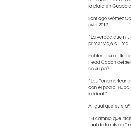
resolución de volve
la plata en Guadal
Santiago Gómez Cor
este 2019.
“La verdad que ni s
primer viaje a Lima.
Habiéndose retirado
Head Coach del sel
de su país.
“Los Panamericanos
con el podio. Hubo 
la ideal.”
Al igual que este añ
“El cambio que hici
final de la misma,”