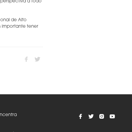
a perspectiva a todo
ional de Alto
s importante tener
oncentra