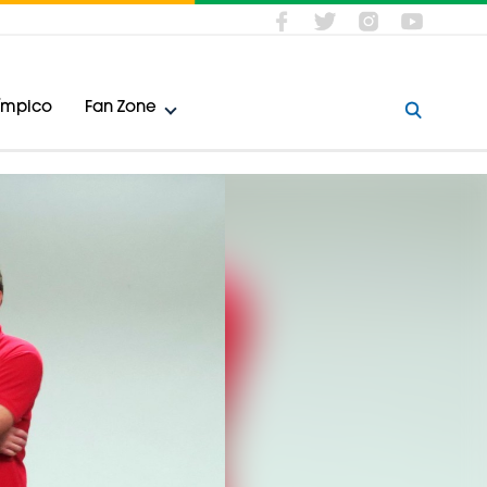
límpico
Fan Zone