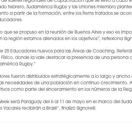
 de líderes regionales de Capacitación que se llevo a cabo e
ado febrero, Sudamérica Rugby y las Uniones miembro plante
ento a partir de la formación, entre los ítems tratados se aco
Educadores.
 que se propuso en la reunión de Buenos Aires y eso es imp
 la región estamos alienados en los objetivos”, reflexiona Signo
 25 Educadores nuevos para las Áreas de Coaching, Referat
ísico, donde la vale destacar la presencia de una persona 
damérica Rugby.”
res fueron distribuidos estratégicamente a lo largo y anch
las necesidades de una población en continuo crecimiento. A s
tivos como parte del sinceramiento en los números de la Reg
Week será Paraguay del 6 al 11 de mayo en el marco del Sud
acarés recibirán a Brasil”, finalizó Signorelli.