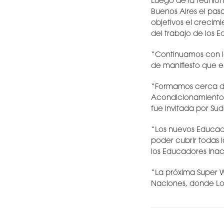
Luego de la reunión
Buenos Aires el pas
objetivos el crecimi
del trabajo de los 
“Continuamos con lo
de manifiesto que en
“Formamos cerca de
Acondicionamiento F
fue invitada por Su
“Los nuevos Educado
poder cubrir todas 
los Educadores inac
“La próxima Super 
Naciones, donde Los Y