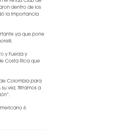
n el Hindú Club de
aron dentro de los
rdó la importancia
ortante ya que pone
relli.
o y Fuerza y
de Costa Rica que
o de Colombia para
u vez, filtramos a
ión”.
americano 6