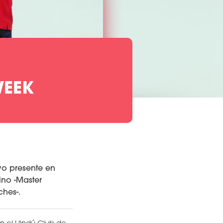
WEEK
vo presente en
no -Master
ches-.