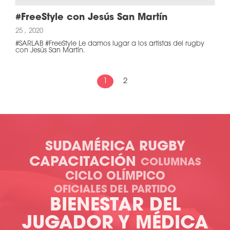
#FreeStyle con Jesús San Martín
25 , 2020
#SARLAB #FreeStyle Le damos lugar a los artistas del rugby
con Jesús San Martín.
1
2
SUDAMÉRICA RUGBY
CAPACITACIÓN
COLUMNAS
CICLO OLÍMPICO
OFICIALES DEL PARTIDO
BIENESTAR DEL
JUGADOR Y MÉDICA