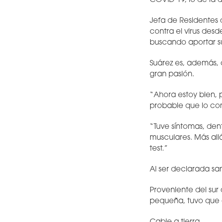
COVID-19, lo de la 
Jefa de Residentes d
contra el virus desd
buscando aportar su
Suárez es, además, 
gran pasión.
“Ahora estoy bien,
probable que lo con
“Tuve síntomas, dent
musculares. Más all
test.”
Al ser declarada san
Proveniente del sur 
pequeña, tuvo que e