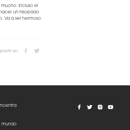
 mucho. Incluso el
 hacer un hisopado
o. Va a ser hermoso
artir en:
oncentra
el mundo