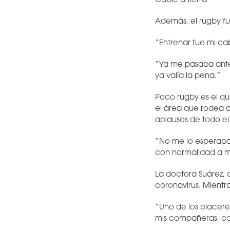
Cable a tierra
Además, el rugby fu
“Entrenar fue mi ca
“Ya me pasaba antes
ya valía la pena.”
Poco rugby es el qu
el área que rodea a
aplausos de todo el
“No me lo esperaba,
con normalidad a mi
La doctora Suárez, c
coronavirus. Mientra
“Uno de los placere
mis compañeras, com