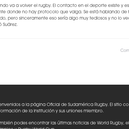
do va a volver el rugby. El contacto en el deporte existe y es
ente donde no hay protocolo que valga. Se está hablando de
do, pero sinceramente eso sería algo muy tediosos y no lo ve
ó Suárez.
Comp
envenidos a la página Oficial de Sudamérica Rugby. El sitio c
formación de la Institución y sus uniones miembro.
mbién podes encontrar las últimas noticias de World Rugby, 