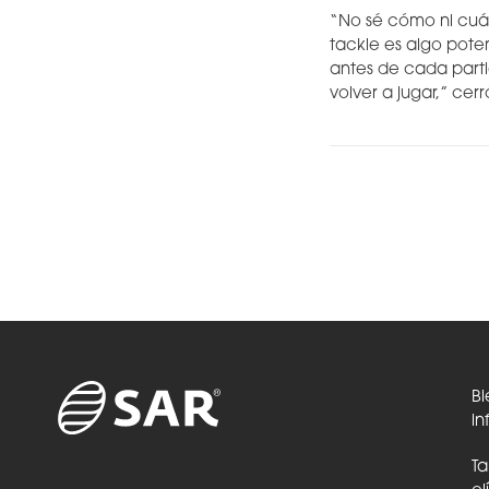
“No sé cómo ni cuán
tackle es algo pot
antes de cada parti
volver a jugar,” cerr
Bi
in
Ta