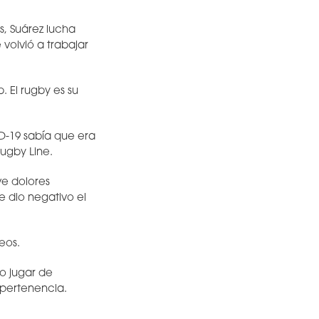
s, Suárez lucha
 volvió a trabajar
 El rugby es su
D-19 sabía que era
Rugby Line.
ve dolores
e dio negativo el
eos.
so jugar de
 pertenencia.