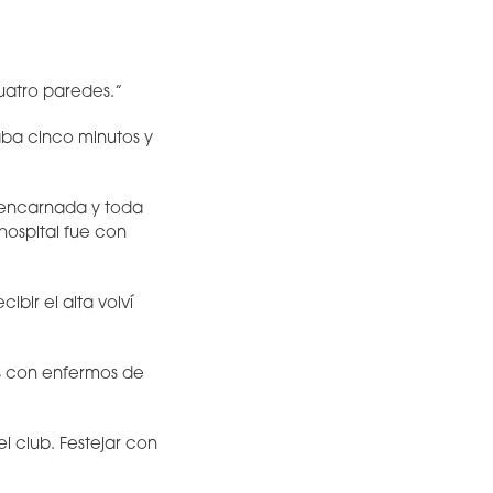
uatro paredes.”
aba cinco minutos y
s encarnada y toda
hospital fue con
bir el alta volví
las con enfermos de
l club. Festejar con