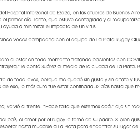
doctora Laura Suárez es la representación real.
el Hospital Interzonal de Ezeiza, en las afueras de Buenos Aire
e el primer día. Tanto, que estuvo contagiada y al recuperarse
 ayuda a minimizar el impacto de un virus
cinco veces campeona con el equipo de La Plata Rugby Club.
 pero al estar en todo momento tratando pacientes con COVI
trajera,” le contó Suárez al medio de la ciudad de La Plata, 
ro de todo leves, porque me quedé sin gusto y sin olfato y tu
á de eso, lo más duro fue estar confinada 32 días hasta que m
a, volvió al frente. “Hace falta que estemos acá,” dijo sin rod
del país, el amor por el rugby lo tomó de su padre. Si bien qui
sperar hasta mudarse a La Plata para encontrar su lugar de