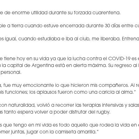
e de enorme utilidad durante su forzada cuarentena.
ble a tierra cuando estuve encerrada durante 30 días entre c
 igual, cuando estudiaba e iba al club, me liberaba. Entren
e tiene hoy en su vida ya que la lucha contra el COVID-19 e
 la capital de Argentina está en alerta máxima. Su regreso al 
 personal.
 fue muy emocionante lo que hicieron mis compañeros. Al reci
s funciones; los aplausos fueron como una caricia al alma.”
on naturalidad, volvió a recorrer las terapias intensivas y sa
s tanto espera volver a poder disfrutar del rugby.
s que tengo en mi vida es todo aquello que rodea la vida en e
er juntas, jugar con la camiseta amarilla.”