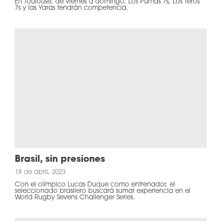
En Toulouse, de viernes a domingo, Los Pumas 7s, Los Teros
7s y las Yaras tendrán competencia.
Brasil, sin presiones
18 de abril, 2023
Con el olímpico Lucas Duque como entrenador, el
seleccionado brasilero buscará sumar experiencia en el
World Rugby Sevens Challenger Series.