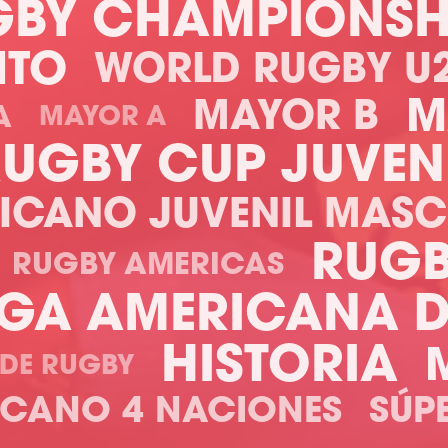
GBY CHAMPIONSH
NTO
WORLD RUGBY U
M
MAYOR B
A
MAYOR A
UGBY CUP JUVEN
ICANO JUVENIL MASC
RUGB
RUGBY AMERICAS
IGA AMERICANA 
HISTORIA
 DE RUGBY
ICANO 4 NACIONES
SÚP