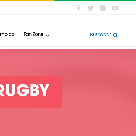
límpico
Fan Zone
Buscador
 RUGBY