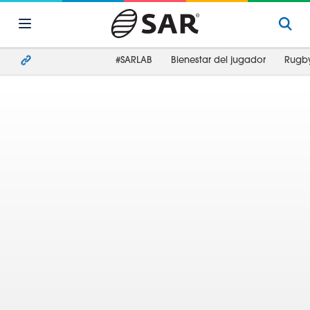
#SARLAB
Bienestar del jugador
Rugb